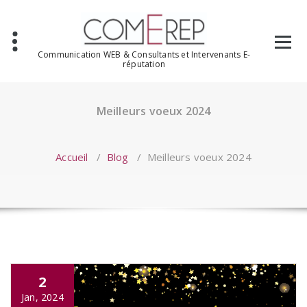
Aller
au
contenu
Communication WEB & Consultants et Intervenants E-
réputation
Meilleurs voeux 2024
Accueil
/
Blog
/
Meilleurs voeux 2024
2
Jan, 2024